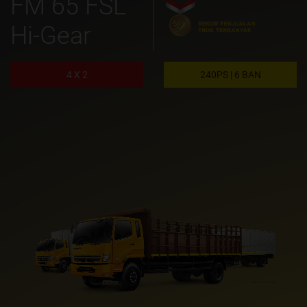
FM 65 FSL
Hi-Gear
4 X 2
240PS | 6 BAN
KAROSERI FLAT DECK
KAROSERI BAK KAYU