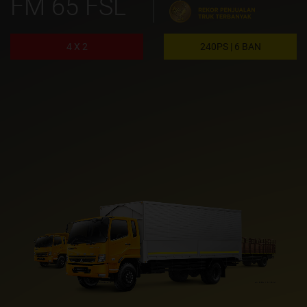
FM 65 FSL
4 X 2
240PS | 6 BAN
KAROSERI FLAT DECK
KAROSERI BAK KAYU