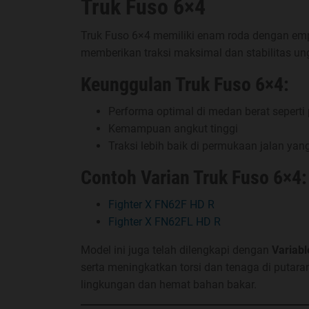
Truk Fuso 6×4
Truk Fuso 6×4 memiliki enam roda dengan empa
memberikan traksi maksimal dan stabilitas un
Keunggulan Truk Fuso 6×4:
Performa optimal di medan berat seperti
Kemampuan angkut tinggi
Traksi lebih baik di permukaan jalan yang 
Contoh Varian Truk Fuso 6×4:
Fighter X FN62F HD R
Fighter X FN62FL HD R
Model ini juga telah dilengkapi dengan
Variab
serta meningkatkan torsi dan tenaga di putara
lingkungan dan hemat bahan bakar.