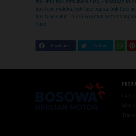
truk
,
info truk
,
mitsubishi fuso
,
Perbedaan truk
truk fuso maluku
,
truk fuso papua
,
truk fuso su
truk fuso sulut
,
Truk Fuso untuk pertambangan
Fuso
Facebook
Twitter
PRODU
Light 
Mediu
Tracto