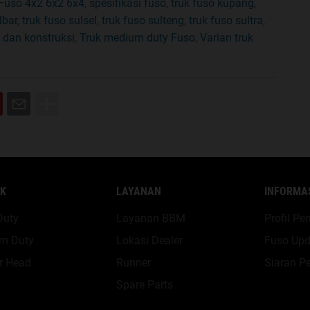
 Fuso 4x2 6x2 6x4
,
spesifikasi fuso
,
truk fuso kupang
,
lbar
,
truk fuso sulsel
,
truk fuso sulteng
,
truk fuso sultra
,
 dan konstruksi
,
Truk medium duty Fuso
,
Varian truk
K
LAYANAN
INFORMA
Duty
Layanan BBM
Profil P
m Duty
Lokasi Dealer
Fuso Upd
r Head
Runner
Siaran Pe
Spare Parts