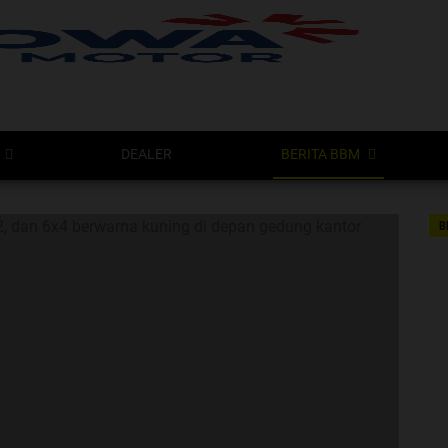
DEALER
BERITA BBM
B