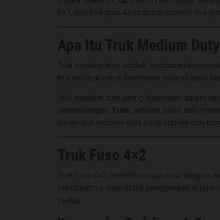
Dalam artikel ini, kami akan membahas secar
6×2, dan 6×4 agar Anda dapat memilih truk ya
Apa Itu Truk Medium Duty
Truk medium duty adalah kendaraan komersial y
truk ini ideal untuk membawa muatan lebih besa
Truk medium duty sering digunakan dalam sekto
pertambangan.
Fuso
, sebagai salah satu mer
varian truk medium duty yang populer dan tan
Truk Fuso 4×2
Truk Fuso 4×2 memiliki empat roda, dengan dua
membuatnya ideal untuk penggunaan di jalan r
mulus.