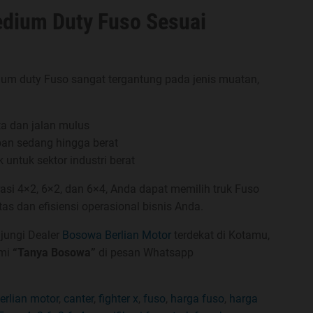
edium Duty Fuso Sesuai
ium duty Fuso sangat tergantung pada jenis muatan,
ota dan jalan mulus
ban sedang hingga berat
 untuk sektor industri berat
i 4×2, 6×2, dan 6×4, Anda dapat memilih truk Fuso
as dan efisiensi operasional bisnis Anda.
jungi Dealer
Bosowa Berlian Motor
terdekat di Kotamu,
ami
“Tanya Bosowa”
di pesan Whatsapp
rlian motor
,
canter
,
fighter x
,
fuso
,
harga fuso
,
harga