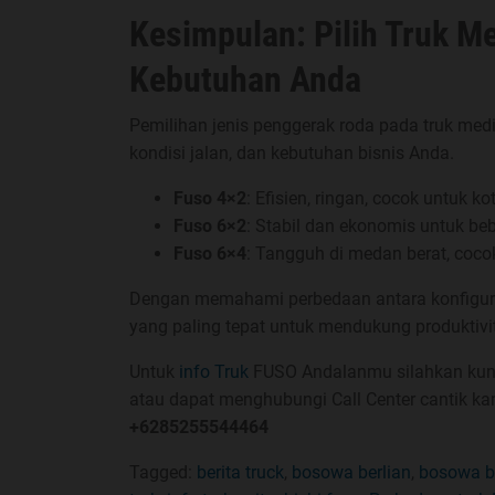
Kesimpulan: Pilih Truk M
Kebutuhan Anda
Pemilihan jenis penggerak roda pada truk med
kondisi jalan, dan kebutuhan bisnis Anda.
Fuso 4×2
: Efisien, ringan, cocok untuk k
Fuso 6×2
: Stabil dan ekonomis untuk be
Fuso 6×4
: Tangguh di medan berat, cocok
Dengan memahami perbedaan antara konfiguras
yang paling tepat untuk mendukung produktivit
Untuk
info Truk
FUSO Andalanmu silahkan kun
atau dapat menghubungi Call Center cantik k
+6285255544464
Tagged:
berita truck
,
bosowa berlian
,
bosowa be