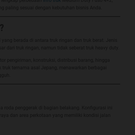
a lengkap perbedaan
info truk
Medium Duty Fuso 4×2,
ng paling sesuai dengan kebutuhan bisnis Anda.
?
ang berada di antara truk ringan dan truk berat. Jenis
r dari truk ringan, namun tidak seberat truk heavy duty.
r pengiriman, konstruksi, distribusi barang, hingga
ek truk ternama asal Jepang, menawarkan berbagai
gguh.
 roda penggerak di bagian belakang. Konfigurasi ini
aya dan area perkotaan yang memiliki kondisi jalan