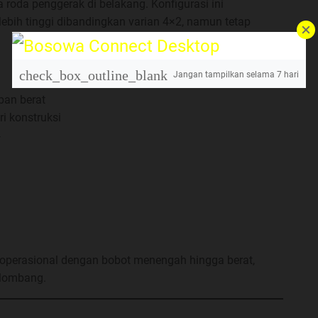
roda penggerak di belakang. Konfigurasi ini
ebih tinggi dibandingkan varian 4×2, namun tetap
check_box_outline_blank
Jangan tampilkan selama
7
hari
ban berat
i konstruksi
4
n operasional dengan bobot menengah hingga berat,
elombang.