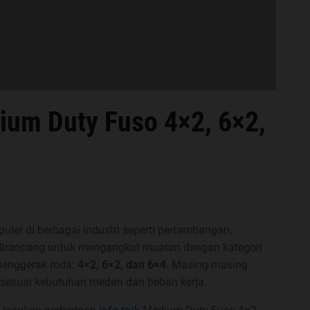
ium Duty Fuso 4×2, 6×2,
uler di berbagai industri seperti pertambangan,
ni dirancang untuk mengangkut muatan dengan kategori
penggerak roda:
4×2, 6×2, dan 6×4
. Masing-masing
 sesuai kebutuhan medan dan beban kerja.