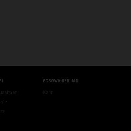
SI
BOSOWA BERLIAN
erusahaan
Karir
ate
rs