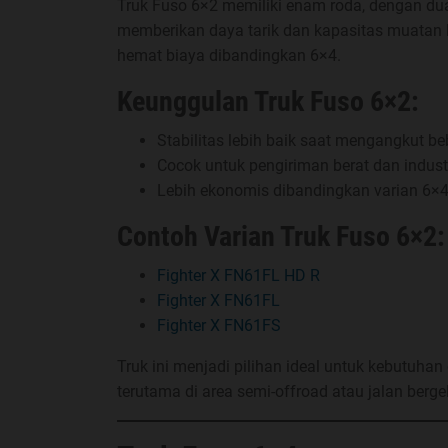
Truk Fuso 6×2 memiliki enam roda, dengan dua 
memberikan daya tarik dan kapasitas muatan l
hemat biaya dibandingkan 6×4.
Keunggulan Truk Fuso 6×2:
Stabilitas lebih baik saat mengangkut be
Cocok untuk pengiriman berat dan industr
Lebih ekonomis dibandingkan varian 6×
Contoh Varian Truk Fuso 6×2:
Fighter X FN61FL HD R
Fighter X FN61FL
Fighter X FN61FS
Truk ini menjadi pilihan ideal untuk kebutuha
terutama di area semi-offroad atau jalan berg