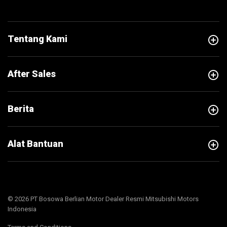
add_circle
Tentang Kami
add_circle
After Sales
add_circle
Berita
add_circle
Alat Bantuan
© 2026 PT Bosowa Berlian Motor Dealer Resmi Mitsubishi Motors
Indonesia