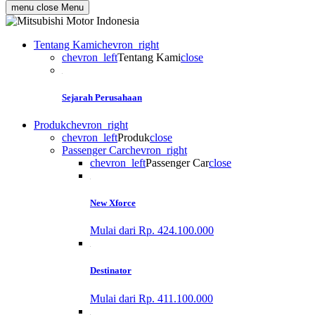
menu
close
Menu
Tentang Kami
chevron_right
chevron_left
Tentang Kami
close
Sejarah Perusahaan
Produk
chevron_right
chevron_left
Produk
close
Passenger Car
chevron_right
chevron_left
Passenger Car
close
New Xforce
Mulai dari Rp. 424.100.000
Destinator
Mulai dari Rp. 411.100.000