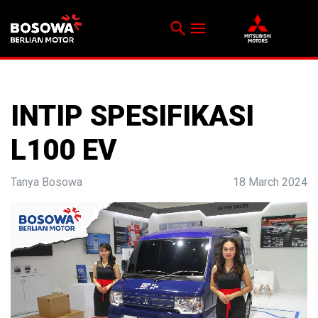
search
menu
Menu
INTIP SPESIFIKASI
L100 EV
Tanya Bosowa
18 March 2024