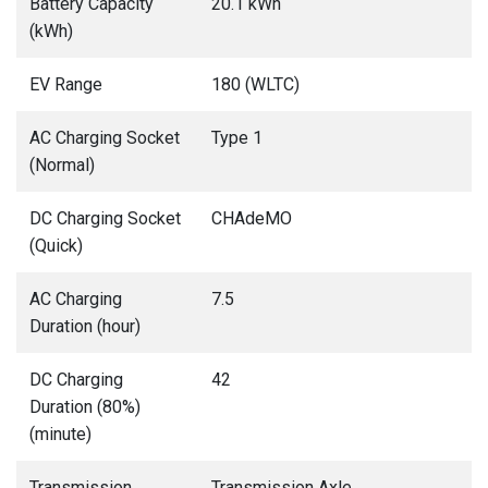
Battery Capacity
20.1 kWh
(kWh)
EV Range
180 (WLTC)
AC Charging Socket
Type 1
(Normal)
DC Charging Socket
CHAdeMO
(Quick)
AC Charging
7.5
Duration (hour)
DC Charging
42
Duration (80%)
(minute)
Transmission
Transmission Axle