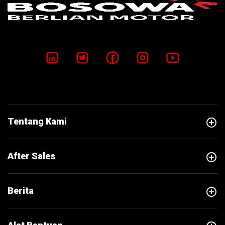
add_circle
Tentang Kami
add_circle
After Sales
add_circle
Berita