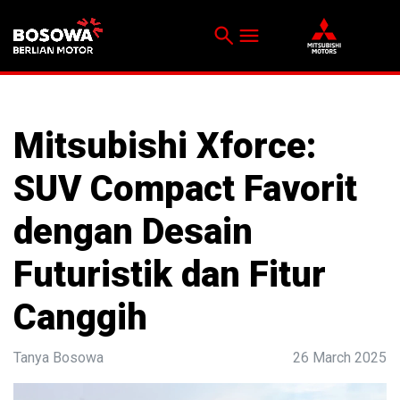
search
menu
Menu
Mitsubishi Xforce:
SUV Compact Favorit
dengan Desain
Futuristik dan Fitur
Canggih
Tanya Bosowa
26 March 2025