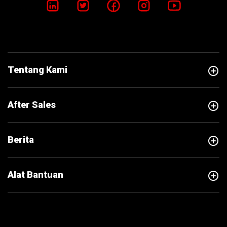
add_circle
Tentang Kami
add_circle
After Sales
add_circle
Berita
add_circle
Alat Bantuan