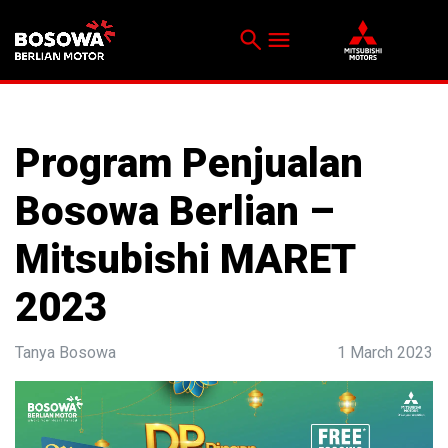
search
menu
Menu
Program Penjualan
Bosowa Berlian –
Mitsubishi MARET
2023
Tanya Bosowa
1 March 2023