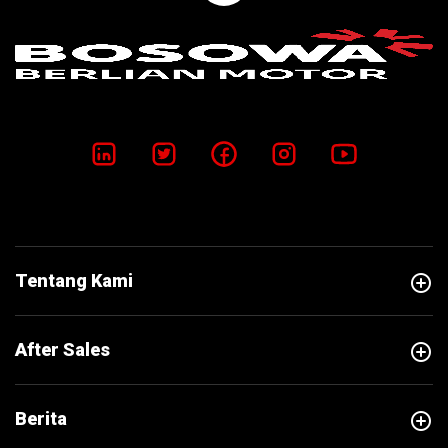
add_circle
Tentang Kami
add_circle
After Sales
add_circle
Berita