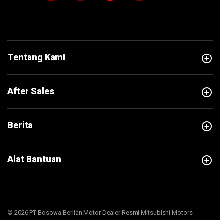
add_circle
Tentang Kami
add_circle
After Sales
add_circle
Berita
add_circle
Alat Bantuan
© 2026 PT Bosowa Berlian Motor Dealer Resmi Mitsubishi Motors