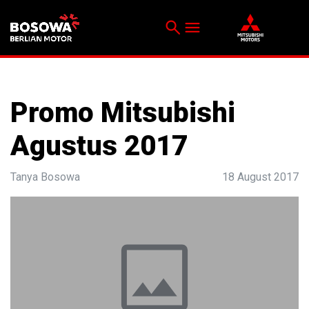
search
menu
Menu
Promo Mitsubishi
Agustus 2017
Tanya Bosowa
18 August 2017