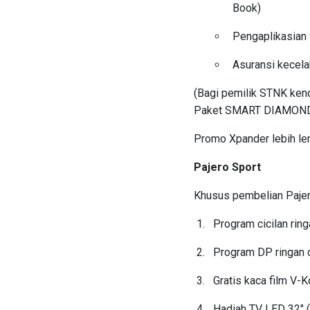
Book)
Pengaplikasian 
Asuransi kecelak
(Bagi pemilik STNK ke
Paket SMART DIAMOND 
Promo Xpander lebih len
Pajero Sport
Khusus pembelian Pajer
Program cicilan rin
Program DP ringan d
Gratis kaca film V-K
Hadiah TV LED 32″ 