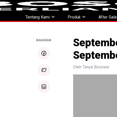
expand_more
expand_more
Tentang Kami
Produk
After Sal
Septembe
BAGIKAN
Septemb
facebook
Oleh Tanya Bosowa
twitter
linkedin