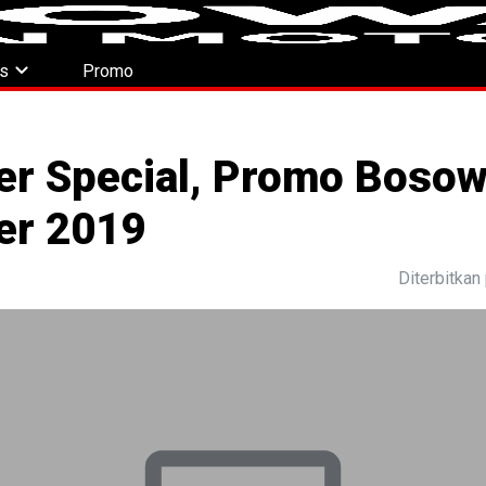
expand_more
es
Promo
r Special, Promo Bosow
er 2019
Diterbitka