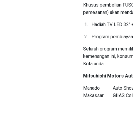
Khusus pembelian FUSO
pemesanan) akan menda
Hadiah TV LED 32″ +
Program pembiayaan
Seluruh program memiliki
kemenangan ini, konsum
Kota anda.
Mitsubishi Motors A
Manado
Auto Sho
Makassar
GIIAS Ce