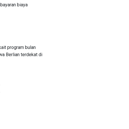
bayaran biaya
kait program bulan
 Berlian terdekat di
9
9