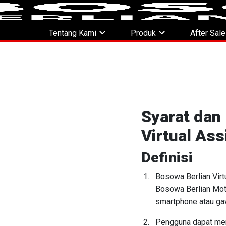
expand_more
expand_more
Tentang Kami
Produk
After Sal
Syarat dan
Virtual Ass
Definisi
Bosowa Berlian Virt
Bosowa Berlian Moto
smartphone atau gaw
Pengguna dapat men