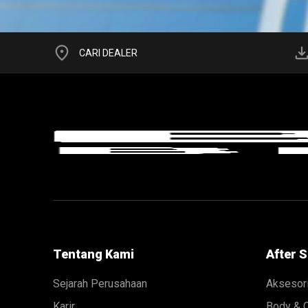
location_on
downlo
CARI DEALER
Tentang Kami
After S
Sejarah Perusahaan
Aksesor
Karir
Body & 