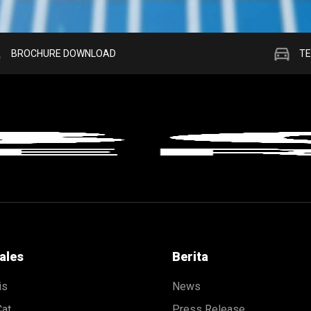
ad
directions_car
BROCHURE DOWNLOAD
TE
ales
Berita
is
News
Cat
Press Release