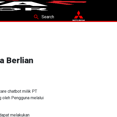
search
Search
 Berlian
are chatbot milik PT
g oleh Pengguna melalui
 dapat melakukan