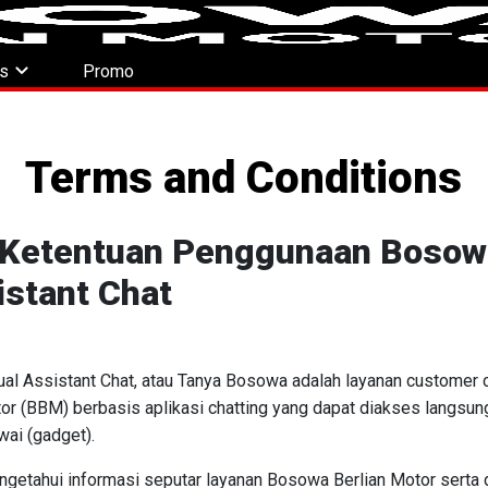
expand_more
es
Promo
Terms and Conditions
 Ketentuan Penggunaan Bosowa
istant Chat
ual Assistant Chat, atau Tanya Bosowa adalah layanan customer c
r (BBM) berbasis aplikasi chatting yang dapat diakses langsun
ai (gadget).
getahui informasi seputar layanan Bosowa Berlian Motor serta