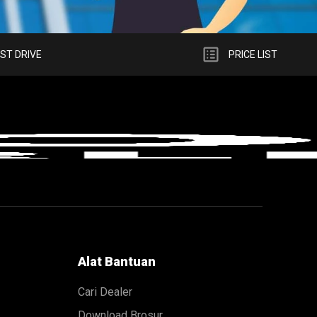
list_alt
ST DRIVE
PRICE LIST
Alat Bantuan
Cari Dealer
Download Brosur