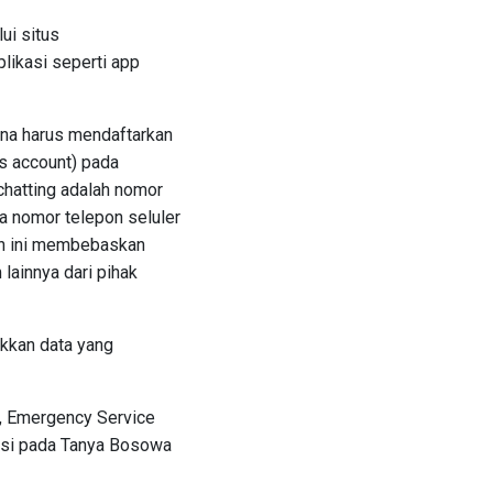
ui situs
plikasi seperti app
una harus mendaftarkan
s account) pada
chatting adalah nomor
a nomor telepon seluler
an ini membebaskan
lainnya dari pihak
kkan data yang
e, Emergency Service
rasi pada Tanya Bosowa