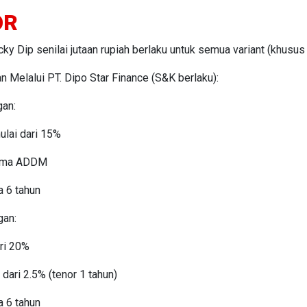
OR
ky Dip senilai jutaan rupiah berlaku untuk semua variant (khusu
Melalui PT. Dipo Star Finance (S&K berlaku):
gan:
ulai dari 15%
kema ADDM
a 6 tahun
gan:
ri 20%
dari 2.5% (tenor 1 tahun)
a 6 tahun