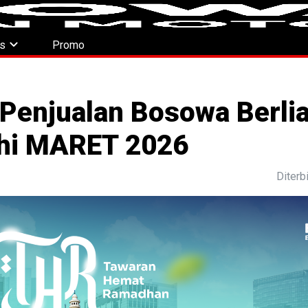
expand_more
es
Promo
Penjualan Bosowa Berli
shi MARET 2026
Diterb