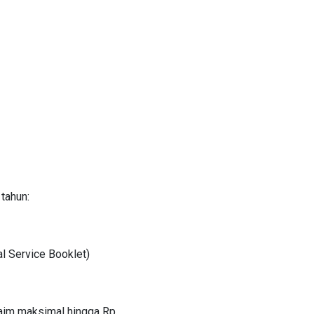
tahun:
l Service Booklet)
laim maksimal hingga Rp